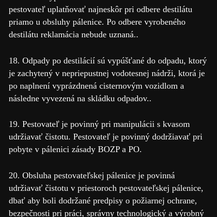
pestovateľ uplatňovať najneskôr pri odbere destilátu
priamo u obsluhy pálenice. Po odbere vyrobeného
destilátu reklamácia nebude uznaná..
18. Odpady po destilácií sú vypúšťané do odpadu, ktorý
je zachytený v nepriepustnej vodotesnej nádrži, ktorá je
po naplnení vyprázdnená cisternovým vozidlom a
následne vyvezená na skládku odpadov..
19. Pestovateľ je povinný pri manipulácii s kvasom
udržiavať čistotu. Pestovateľ je povinný dodržiavať pri
pobyte v pálenici zásady BOZP a PO.
20. Obsluha pestovateľskej pálenice je povinná
udržiavať čistotu v priestoroch pestovateľskej pálenice,
dbať aby boli dodržané predpisy o požiarnej ochrane,
bezpečnosti pri práci, správny technologický a výrobný