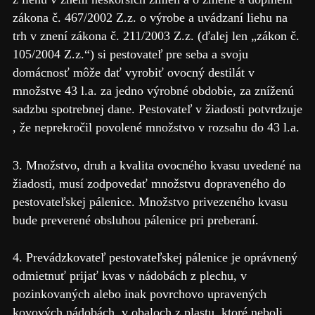
zákona č. 467/2002 Z.z. o výrobe a uvádzaní liehu na
trh v znení zákona č. 211/2003 Z.z. (ďalej len „zákon č.
105/2004 Z.z.“) si pestovateľ pre seba a svoju
domácnosť môže dať vyrobiť ovocný destilát v
množstve 43 l.a. za jedno výrobné obdobie, za zníženú
sadzbu spotrebnej dane. Pestovateľ v žiadosti potvrdzuje
, že neprekročil povolené množstvo v rozsahu do 43 l.a.
3. Množstvo, druh a kvalita ovocného kvasu uvedené na
žiadosti, musí zodpovedať množstvu dopraveného do
pestovateľskej pálenice. Množstvo privezeného kvasu
bude preverené obsluhou pálenice pri preberaní.
4. Prevádzkovateľ pestovateľskej pálenice je oprávnený
odmietnuť prijať kvas v nádobách z plechu, v
pozinkovaných alebo inak povrchovo upravených
kovových nádobách, v obaloch z plastu, ktoré neboli