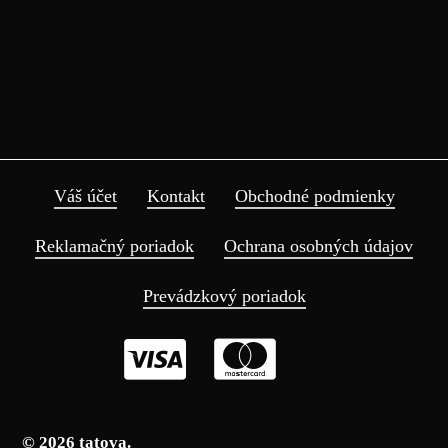
Váš účet
Kontakt
Obchodné podmienky
Reklamačný poriadok
Ochrana osobných údajov
Doručujeme do 5
Pri nákupe nad 70€ doprava
pracovných dní
zdarma
Prevádzkový poriadok
©
2026
tatova.