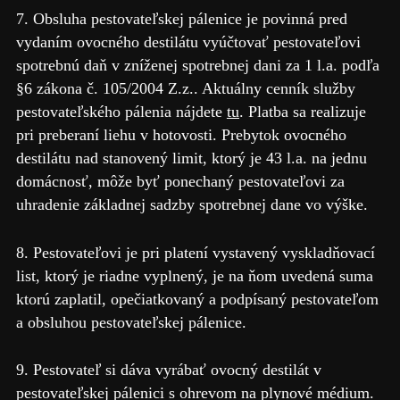
7. Obsluha pestovateľskej pálenice je povinná pred
vydaním ovocného destilátu vyúčtovať pestovateľovi
spotrebnú daň v zníženej spotrebnej dani za 1 l.a. podľa
§6 zákona č. 105/2004 Z.z.. Aktuálny cenník služby
pestovateľského pálenia nájdete
tu
. Platba sa realizuje
pri preberaní liehu v hotovosti. Prebytok ovocného
destilátu nad stanovený limit, ktorý je 43 l.a. na jednu
domácnosť, môže byť ponechaný pestovateľovi za
uhradenie základnej sadzby spotrebnej dane vo výške.
8. Pestovateľovi je pri platení vystavený vyskladňovací
list, ktorý je riadne vyplnený, je na ňom uvedená suma
ktorú zaplatil, opečiatkovaný a podpísaný pestovateľom
a obsluhou pestovateľskej pálenice.
9. Pestovateľ si dáva vyrábať ovocný destilát v
pestovateľskej pálenici s ohrevom na plynové médium.