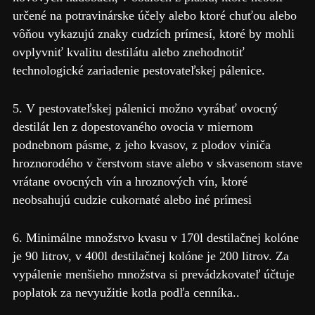
určené na potravinárske účely alebo ktoré chuťou alebo
vôňou vykazujú znaky cudzích prímesí, ktoré by mohli
ovplyvniť kvalitu destilátu alebo znehodnotiť
technologické zariadenie pestovateľskej pálenice.
5. V pestovateľskej pálenici možno vyrábať ovocný
destilát len z dopestovaného ovocia v miernom
podnebnom pásme, z jeho kvasov, z plodov viniča
hroznorodého v čerstvom stave alebo v skvasenom stave
vrátane ovocných vín a hroznových vín, ktoré
neobsahujú cudzie cukornaté alebo iné prímesi
6. Minimálne množstvo kvasu v 170l destilačnej kolóne
je 90 litrov, v 400l destilačnej kolóne je 200 litrov. Za
vypálenie menšieho množstva si prevádzkovateľ účtuje
poplatok za nevyužitie kotla podľa cenníka..