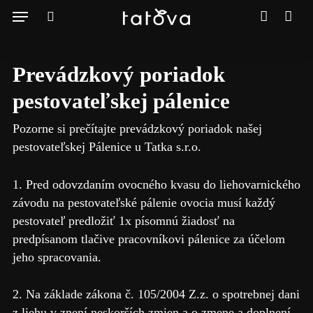
Close
Skip
Menu
Košík
Cart
to
search
account
main
content
Prevádzkový poriadok
pestovateľskej pálenice
Pozorne si prečítajte prevádzkový poriadok našej
pestovateľskej Pálenice u Tatka s.r.o.
1. Pred odovzdaním ovocného kvasu do liehovarnického
závodu na pestovateľské pálenie ovocia musí každý
pestovateľ predložiť 1x písomnú žiadosť na
predpísanom tlačive pracovníkovi pálenice za účelom
jeho spracovania.
2. Na základe zákona č. 105/2004 Z.z. o spotrebnej dani
z liehu v znení neskorších zmien a o zmene a doplnení